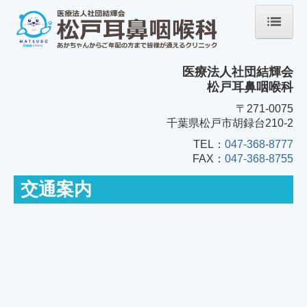
ホーム
医療法人社団結輝会
院長の紹介
松戸耳鼻咽喉科
交通案内
〒271-0075
千葉県松戸市胡録台210-2
施設案内（写真）
TEL：
047-368-8777
FAX：
047-368-8755
松戸耳鼻咽喉科マップ
交通案内
感染防止対策の徹底
診療のながれ
算定について