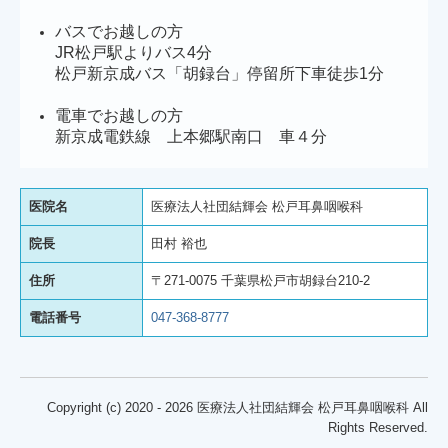
バスでお越しの方
JR松戸駅よりバス4分
松戸新京成バス「胡録台」停留所下車徒歩1分
電車でお越しの方
新京成電鉄線 上本郷駅南口 車４分
医院名
医療法人社団結輝会 松戸耳鼻咽喉科
院長
田村 裕也
住所
〒271-0075 千葉県松戸市胡録台210-2
電話番号
047-368-8777
Copyright (c) 2020 - 2026 医療法人社団結輝会 松戸耳鼻咽喉科 All
Rights Reserved.